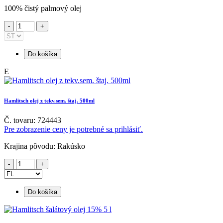
100% čistý palmový olej
Do košíka
E
Hamlitsch olej z tekv.sem. štaj. 500ml
Č. tovaru: 724443
Pre zobrazenie ceny je potrebné sa prihlásiť.
Krajina pôvodu: Rakúsko
Do košíka