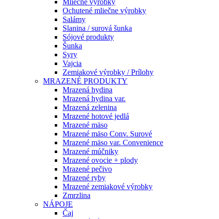
Mliečne výrobky
Ochutené mliečne výrobky
Salámy
Slanina / surová šunka
Sójové produkty
Šunka
Syry
Vajcia
Zemiakové výrobky / Prílohy
MRAZENÉ PRODUKTY
Mrazená hydina
Mrazená hydina var.
Mrazená zelenina
Mrazené hotové jedlá
Mrazené mäso
Mrazené mäso Conv. Surové
Mrazené mäso var. Convenience
Mrazené múčniky
Mrazené ovocie + plody
Mrazené pečivo
Mrazené ryby
Mrazené zemiakové výrobky
Zmrzlina
NÁPOJE
Čaj