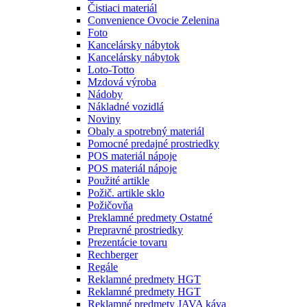
Čistiaci materiál
Convenience Ovocie Zelenina
Foto
Kancelársky nábytok
Kancelársky nábytok
Loto-Totto
Mzdová výroba
Nádoby
Nákladné vozidlá
Noviny
Obaly a spotrebný materiál
Pomocné predajné prostriedky
POS materiál nápoje
POS materiál nápoje
Použité artikle
Požič. artikle sklo
Požičovňa
Preklamné predmety Ostatné
Prepravné prostriedky
Prezentácie tovaru
Rechberger
Regále
Reklamné predmety HGT
Reklamné predmety HGT
Reklamné predmety JAVA káva