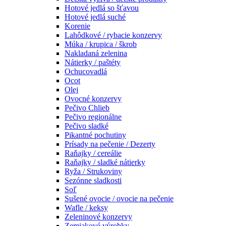
Hotové jedlá so šťavou
Hotové jedlá suché
Korenie
Lahôdkové / rybacie konzervy
Múka / krupica / škrob
Nakladaná zelenina
Nátierky / paštéty
Ochucovadlá
Ocot
Olej
Ovocné konzervy
Pečivo Chlieb
Pečivo regionálne
Pečivo sladké
Pikantné pochutiny
Prísady na pečenie / Dezerty
Raňajky / cereálie
Raňajky / sladké nátierky
Ryža / Strukoviny
Sezónne sladkosti
Soľ
Sušené ovocie / ovocie na pečenie
Wafle / keksy
Zeleninové konzervy
Zemiakové výrobky