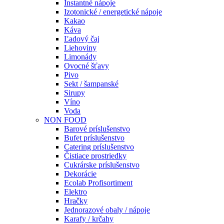
Instantné nápoje
Izotonické / energetické nápoje
Kakao
Káva
Ľadový čaj
Liehoviny
Limonády
Ovocné šťavy
Pivo
Sekt / šampanské
Sirupy
Víno
Voda
NON FOOD
Barové príslušenstvo
Bufet príslušenstvo
Catering príslušenstvo
Čistiace prostriedky
Cukrárske príslušenstvo
Dekorácie
Ecolab Profisortiment
Elektro
Hračky
Jednorazové obaly / nápoje
Karafy / krčahy