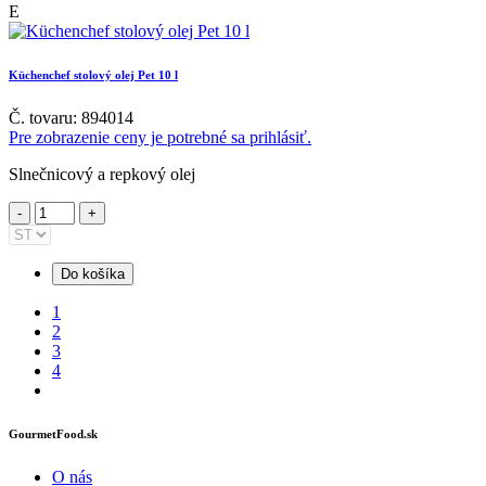
E
Küchenchef stolový olej Pet 10 l
Č. tovaru: 894014
Pre zobrazenie ceny je potrebné sa prihlásiť.
Slnečnicový a repkový olej
Do košíka
1
2
3
4
GourmetFood.sk
O nás