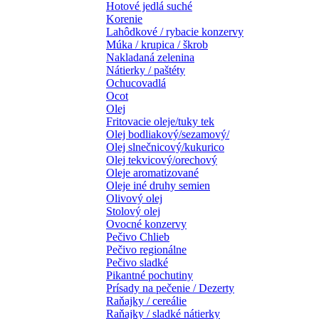
Hotové jedlá suché
Korenie
Lahôdkové / rybacie konzervy
Múka / krupica / škrob
Nakladaná zelenina
Nátierky / paštéty
Ochucovadlá
Ocot
Olej
Fritovacie oleje/tuky tek
Olej bodliakový/sezamový/
Olej slnečnicový/kukurico
Olej tekvicový/orechový
Oleje aromatizované
Oleje iné druhy semien
Olivový olej
Stolový olej
Ovocné konzervy
Pečivo Chlieb
Pečivo regionálne
Pečivo sladké
Pikantné pochutiny
Prísady na pečenie / Dezerty
Raňajky / cereálie
Raňajky / sladké nátierky