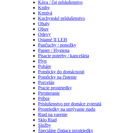
Káva / čaj príslušenstvo
Knihy
Krmivá
Kuchynské príslušenstvo
Obaly
Obuv
Odevy
Ostatné II LEH
Pančuchy / ponožky
Papier / Hygiena
Písacie potreby / kancelária
Plyn
Poháre
Pomôcky do domácnosti
Pomôcky na čistenie
Porcelán
Pracie prostriedky
Prestieranie
Príbor
Príslušenstvo pre domáce zvieratá
Prostriedky na umývanie riadu
Riad na varenie
Sklo Riad
Služby
Špeciálne čistiace prostriedky