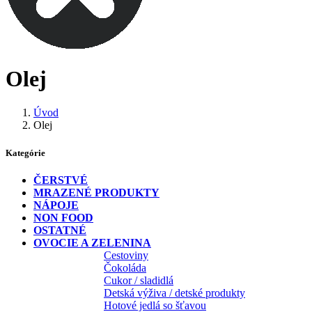
Olej
Úvod
Olej
Kategórie
ČERSTVÉ
MRAZENÉ PRODUKTY
NÁPOJE
NON FOOD
OSTATNÉ
OVOCIE A ZELENINA
Cestoviny
Čokoláda
Cukor / sladidlá
Detská výživa / detské produkty
Hotové jedlá so šťavou