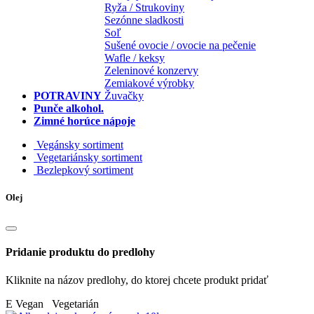
Ryža / Strukoviny
Sezónne sladkosti
Soľ
Sušené ovocie / ovocie na pečenie
Wafle / keksy
Zeleninové konzervy
Zemiakové výrobky
POTRAVINY
Žuvačky
Punče alkohol.
Zimné horúce nápoje
Vegánsky sortiment
Vegetariánsky sortiment
Bezlepkový sortiment
Olej
Pridanie produktu do predlohy
Kliknite na názov predlohy, do ktorej chcete produkt pridať
E
Vegan Vegetarián