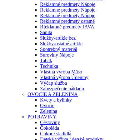
Reklamné predmety Nápoje
Reklamné predmety Nápoje
Reklamné predmety Nápoje
Reklamné predmety ostatné
Rfeklamné predmety JAVA
Sanita
Služby-artikle bez
Služby-ostatné artikle
Spotrebný materiál
Suroviny Nápoje
Tabak
Technika
Vlastná výroba Mäso
Vlastná výroba Údeniny
Výčap služba
Zabezpečenie nákladu
OVOCIE A ZELENINA
Kvety a bylinky
Ovocie
Zelenina
POTRAVINY
Cestoviny
Čokoláda
Cukor / sladidlá
Detská výživa / detské produkty