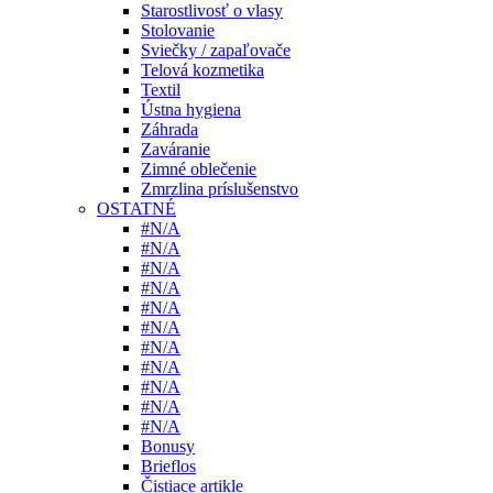
Starostlivosť o vlasy
Stolovanie
Sviečky / zapaľovače
Telová kozmetika
Textil
Ústna hygiena
Záhrada
Zaváranie
Zimné oblečenie
Zmrzlina príslušenstvo
OSTATNÉ
#N/A
#N/A
#N/A
#N/A
#N/A
#N/A
#N/A
#N/A
#N/A
#N/A
#N/A
Bonusy
Brieflos
Čistiace artikle