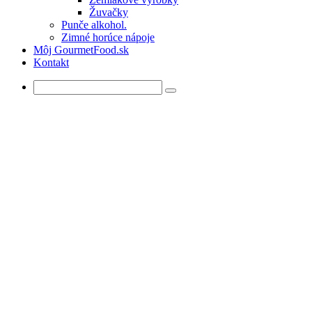
Žuvačky
Punče alkohol.
Zimné horúce nápoje
Môj GourmetFood.sk
Kontakt