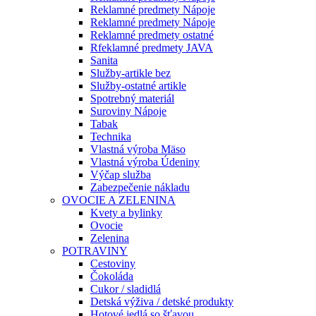
Reklamné predmety Nápoje
Reklamné predmety Nápoje
Reklamné predmety ostatné
Rfeklamné predmety JAVA
Sanita
Služby-artikle bez
Služby-ostatné artikle
Spotrebný materiál
Suroviny Nápoje
Tabak
Technika
Vlastná výroba Mäso
Vlastná výroba Údeniny
Výčap služba
Zabezpečenie nákladu
OVOCIE A ZELENINA
Kvety a bylinky
Ovocie
Zelenina
POTRAVINY
Cestoviny
Čokoláda
Cukor / sladidlá
Detská výživa / detské produkty
Hotové jedlá so šťavou