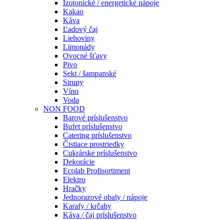
Izotonické / energetické nápoje
Kakao
Káva
Ľadový čaj
Liehoviny
Limonády
Ovocné šťavy
Pivo
Sekt / šampanské
Sirupy
Víno
Voda
NON FOOD
Barové príslušenstvo
Bufet príslušenstvo
Catering príslušenstvo
Čistiace prostriedky
Cukrárske príslušenstvo
Dekorácie
Ecolab Profisortiment
Elektro
Hračky
Jednorazové obaly / nápoje
Karafy / krčahy
Káva / čaj príslušenstvo