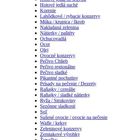
Hotové jedlá suché
Korenie
Lahôdkové / rybacie konzervy
Múka / krupica / škrob
Nakladaná zelenina
Nátierky / paštéty
Ochucovadlá
Ocot
Olej
Ovocné konzervy
Pečivo Chlieb
Pečivo regionálne
Pečivo sladké
Pikantné pochutiny
Prísady na pečenie / Dezerty
Raňajky / cereálie
Raňajky / sladké nátierky
Ryža / Strukoviny
Sezónne sladkosti
Soľ
Sušené ovocie / ovocie na pečenie
Wafle / keksy
Zeleninové konzervy
Zemiakové výrobky
Žuvačky