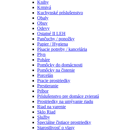
Knihy
Krmivá
Kuchynské príslušenstvo
Obaly
Obuv
Odevy
Ostatné II LEH
Pančuchy / ponožky
Papier / Hygiena
Písacie potreby / kancelária
Plyn
Poháre
Pomôcky do domácnosti
Pomôcky na čistenie
Porcelán
Pracie prostriedky
Prestieranie
Príbor
Príslušenstvo pre domáce zvieratá
Prostriedky na umývanie riadu
Riad na varenie
Sklo Riad
Služby
Špeciálne čistiace prostriedky
Starostlivosť o vlasy