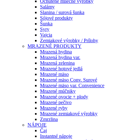
Ochutené mliečne výrobky
Salámy
Slanina / surová šunka
Sójové produkty
Šunka
Syry
Vajcia
Zemiakové výrobky / Prílohy
MRAZENÉ PRODUKTY
Mrazená hydina
Mrazená hydina var.
Mrazená zelenina
Mrazené hotové jedlá
Mrazené mäso
Mrazené mäso Conv. Surové
Mrazené mäso var. Convenience
Mrazené múčniky
Mrazené ovocie + plody
Mrazené pečivo
Mrazené ryby
Mrazené zemiakové výrobky
Zmrzlina
NÁPOJE
Čaj
Instantné nápoje