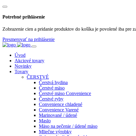
Potrebné prihlásenie
Zobrazenie cien a pridanie produktov do košíka je povolené iba pre z
Presmerovať na prihlásenie
Úvod
Akciové tovary
Novinky
Tovary
ČERSTVÉ
Čerstvá hydina
Čerstvé mäso
Čerstvé mäso Convenience
Čerstvé ryby
Convenience chladené
Convenience Varené
Marinované / údené
Maslo
Mäso na pečenie / údené mäso
Mliečne výrobky