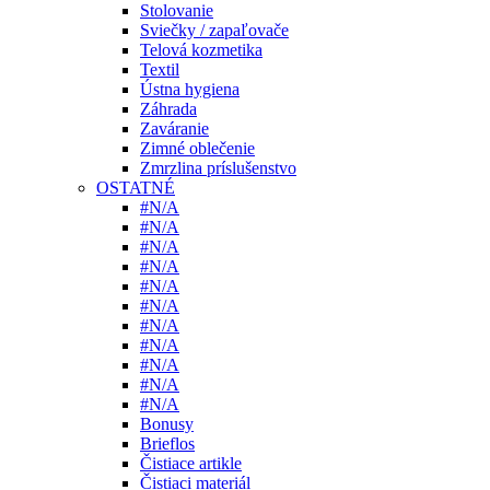
Stolovanie
Sviečky / zapaľovače
Telová kozmetika
Textil
Ústna hygiena
Záhrada
Zaváranie
Zimné oblečenie
Zmrzlina príslušenstvo
OSTATNÉ
#N/A
#N/A
#N/A
#N/A
#N/A
#N/A
#N/A
#N/A
#N/A
#N/A
#N/A
Bonusy
Brieflos
Čistiace artikle
Čistiaci materiál