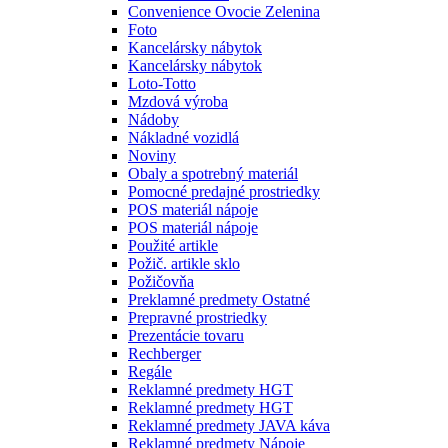
Convenience Ovocie Zelenina
Foto
Kancelársky nábytok
Kancelársky nábytok
Loto-Totto
Mzdová výroba
Nádoby
Nákladné vozidlá
Noviny
Obaly a spotrebný materiál
Pomocné predajné prostriedky
POS materiál nápoje
POS materiál nápoje
Použité artikle
Požič. artikle sklo
Požičovňa
Preklamné predmety Ostatné
Prepravné prostriedky
Prezentácie tovaru
Rechberger
Regále
Reklamné predmety HGT
Reklamné predmety HGT
Reklamné predmety JAVA káva
Reklamné predmety Nápoje