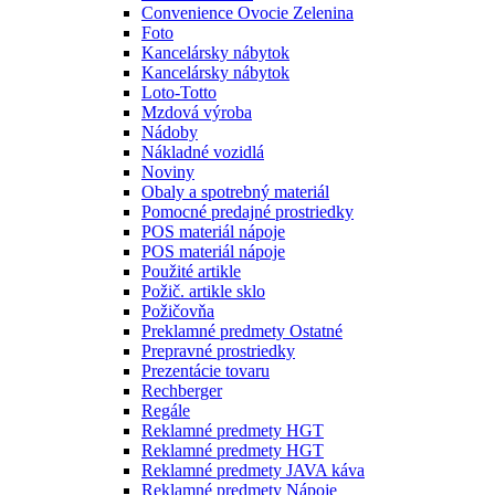
Convenience Ovocie Zelenina
Foto
Kancelársky nábytok
Kancelársky nábytok
Loto-Totto
Mzdová výroba
Nádoby
Nákladné vozidlá
Noviny
Obaly a spotrebný materiál
Pomocné predajné prostriedky
POS materiál nápoje
POS materiál nápoje
Použité artikle
Požič. artikle sklo
Požičovňa
Preklamné predmety Ostatné
Prepravné prostriedky
Prezentácie tovaru
Rechberger
Regále
Reklamné predmety HGT
Reklamné predmety HGT
Reklamné predmety JAVA káva
Reklamné predmety Nápoje