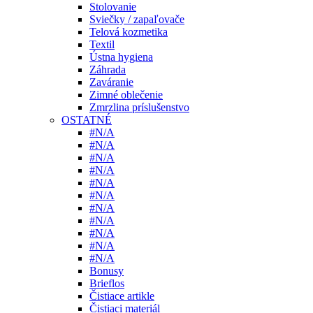
Stolovanie
Sviečky / zapaľovače
Telová kozmetika
Textil
Ústna hygiena
Záhrada
Zaváranie
Zimné oblečenie
Zmrzlina príslušenstvo
OSTATNÉ
#N/A
#N/A
#N/A
#N/A
#N/A
#N/A
#N/A
#N/A
#N/A
#N/A
#N/A
Bonusy
Brieflos
Čistiace artikle
Čistiaci materiál