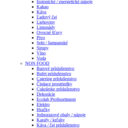
Izotonické / energetické nápoje
Kakao
Káva
Ľadový čaj
Liehoviny
Limonády
Ovocné šťavy
Pivo
Sekt / šampanské
Sirupy
Víno
Voda
NON FOOD
Barové príslušenstvo
Bufet príslušenstvo
Catering príslušenstvo
Čistiace prostriedky
Cukrárske príslušenstvo
Dekorácie
Ecolab Profisortiment
Elektro
Hračky
Jednorazové obaly / nápoje
Karafy / krčahy
Káva / čaj príslušenstvo