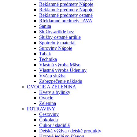
Reklamné predmety Nápoje
Reklamné predmety Nápoje
Reklamné predmety ostatné
Rfeklamné predmety JAVA
Sanita
Služby-artikle bez
Služby-ostatné artikle
Spotrebný materiál
Suroviny Nápoje
Tabak
Technika
Vlastná výroba Mäso
Vlastná výroba Údeniny
Výčap služba
Zabezpečenie nákladu
OVOCIE A ZELENINA
Kvety a bylinky
Ovocie
Zelenina
POTRAVINY
Cestoviny
Čokoláda
Cukor / sladidlá
Detská výživa / detské produkty
Hotové jedlá so šťavou