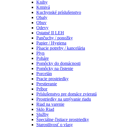
Knihy
Krmivá
Kuchynské príslušenstvo
Obaly
Obuv
Odevy
Ostatné II LEH
Pančuchy / ponožky
Papier / Hygiena
Písacie potreby / kancelária
Plyn
Poháre
Pomôcky do domácnosti
Pomôcky na čistenie
Porcelán
Pracie prostriedky
Prestieranie
Príbor
Príslušenstvo pre domáce zvieratá
Prostriedky na umývanie riadu
Riad na varenie
Sklo Riad
Služby
Špeciálne čistiace prostriedky
Starostlivosť o vlasy