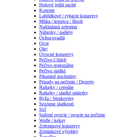
Hotové jedlá suché
Korenie
Lahôdkové / rybacie konzervy
Múka / krupica / škrob
Nakladaná zelenina
Nátierky / paštéty
Ochucovadlá
Ocot
Olej
Ovocné konzervy
Pečivo Chlieb
Pečivo regionálne
Pečivo sladké
Pikantné pochutiny
Prísady na pečenie / Dezerty
Raňajky / cereálie
Raňajky / sladké nátierky
Ryža / Strukoviny
Sezónne sladkosti
Soľ
Sušené ovocie / ovocie na pečenie
Wafle / keksy
Zeleninové konzervy
Zemiakové výrobky
Žuvačky