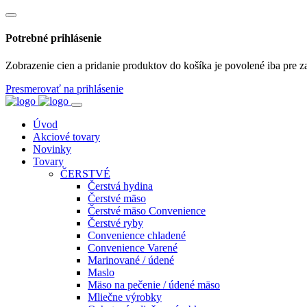
Potrebné prihlásenie
Zobrazenie cien a pridanie produktov do košíka je povolené iba pre z
Presmerovať na prihlásenie
Úvod
Akciové tovary
Novinky
Tovary
ČERSTVÉ
Čerstvá hydina
Čerstvé mäso
Čerstvé mäso Convenience
Čerstvé ryby
Convenience chladené
Convenience Varené
Marinované / údené
Maslo
Mäso na pečenie / údené mäso
Mliečne výrobky