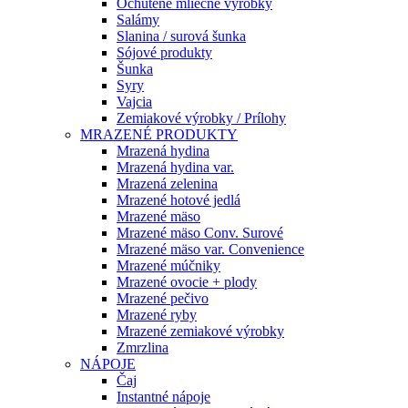
Ochutené mliečne výrobky
Salámy
Slanina / surová šunka
Sójové produkty
Šunka
Syry
Vajcia
Zemiakové výrobky / Prílohy
MRAZENÉ PRODUKTY
Mrazená hydina
Mrazená hydina var.
Mrazená zelenina
Mrazené hotové jedlá
Mrazené mäso
Mrazené mäso Conv. Surové
Mrazené mäso var. Convenience
Mrazené múčniky
Mrazené ovocie + plody
Mrazené pečivo
Mrazené ryby
Mrazené zemiakové výrobky
Zmrzlina
NÁPOJE
Čaj
Instantné nápoje