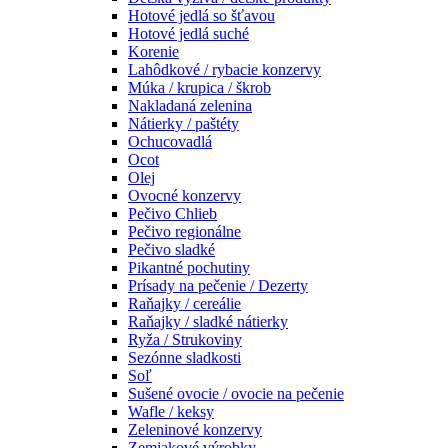
Hotové jedlá so šťavou
Hotové jedlá suché
Korenie
Lahôdkové / rybacie konzervy
Múka / krupica / škrob
Nakladaná zelenina
Nátierky / paštéty
Ochucovadlá
Ocot
Olej
Ovocné konzervy
Pečivo Chlieb
Pečivo regionálne
Pečivo sladké
Pikantné pochutiny
Prísady na pečenie / Dezerty
Raňajky / cereálie
Raňajky / sladké nátierky
Ryža / Strukoviny
Sezónne sladkosti
Soľ
Sušené ovocie / ovocie na pečenie
Wafle / keksy
Zeleninové konzervy
Zemiakové výrobky