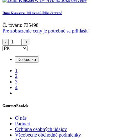
Duni Klas.serv. 1/4 4vr.40/50ks červené
Č. tovaru: 735498
Pre zobrazenie ceny je potrebné sa prihlásiť.
Do košíka
1
2
3
4
GourmetFood.sk
O nás
Partneri
Ochrana osobných údajov
Všeobecné obchodné podmienky