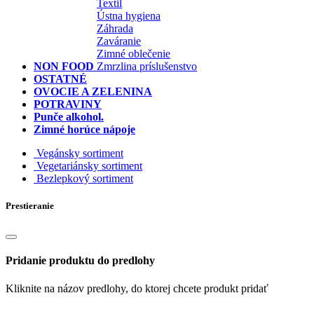
Textil
Ústna hygiena
Záhrada
Zaváranie
Zimné oblečenie
NON FOOD
Zmrzlina príslušenstvo
OSTATNÉ
OVOCIE A ZELENINA
POTRAVINY
Punče alkohol.
Zimné horúce nápoje
Vegánsky sortiment
Vegetariánsky sortiment
Bezlepkový sortiment
Prestieranie
Pridanie produktu do predlohy
Kliknite na názov predlohy, do ktorej chcete produkt pridať