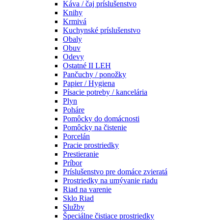
Káva / čaj príslušenstvo
Knihy
Krmivá
Kuchynské príslušenstvo
Obaly
Obuv
Odevy
Ostatné II LEH
Pančuchy / ponožky
Papier / Hygiena
Písacie potreby / kancelária
Plyn
Poháre
Pomôcky do domácnosti
Pomôcky na čistenie
Porcelán
Pracie prostriedky
Prestieranie
Príbor
Príslušenstvo pre domáce zvieratá
Prostriedky na umývanie riadu
Riad na varenie
Sklo Riad
Služby
Špeciálne čistiace prostriedky