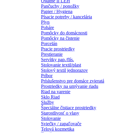
Ostatné II LEH
Pančuchy / ponožky
Papier / Hygiena
Písacie potreby / kancelária
Plyn
Poháre
Pomôcky do domácnosti
Pomôcky na čistenie
Porcelán
Pracie prostriedky
Prestieranie
Servítky pap./flís.
Stolovanie textil/plast
Stolový textil jednorazov
Príbor
Príslušenstvo pre domáce zvieratá
Prostriedky na umývanie riadu
Riad na varenie
Sklo Riad
Služby
Špeciálne čistiace prostriedky
Starostlivosť o vlasy
Stolovanie
Sviečky / zapaľovače
Telová kozmetika