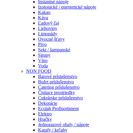
Instantné nápoje
Izotonické / energetické nápoje
Kakao
Káva
Ľadový čaj
Liehoviny
Limonády
Ovocné šťavy
Pivo
Sekt / šampanské
Sirupy
Víno
Voda
NON FOOD
Barové príslušenstvo
Bufet príslušenstvo
Catering príslušenstvo
Čistiace prostriedky
Cukrárske príslušenstvo
Dekorácie
Ecolab Profisortiment
Elektro
Hračky
Jednorazové obaly / nápoje
Karafy / krčahy