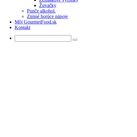
Žuvačky
Punče alkohol.
Zimné horúce nápoje
Môj GourmetFood.sk
Kontakt