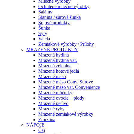
Mliečne výrobky
Ochutené mliečne výrobky
Salámy
Slanina / surová šunka
Sójové produkty
Šunka
Syry
Vajcia
Zemiakové výrobky / Prílohy
MRAZENÉ PRODUKTY
Mrazená hydina
Mrazená hydina var.
Mrazená zelenina
Mrazené hotové jedlá
Mrazené mäso
Mrazené mäso Conv. Surové
Mrazené mäso var. Convenience
Mrazené múčniky
Mrazené ovocie + plody
Mrazené pečivo
Mrazené ryby
Mrazené zemiakové výrobky
Zmrzlina
NÁPOJE
Čaj