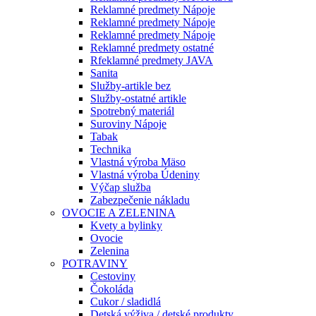
Reklamné predmety Nápoje
Reklamné predmety Nápoje
Reklamné predmety Nápoje
Reklamné predmety ostatné
Rfeklamné predmety JAVA
Sanita
Služby-artikle bez
Služby-ostatné artikle
Spotrebný materiál
Suroviny Nápoje
Tabak
Technika
Vlastná výroba Mäso
Vlastná výroba Údeniny
Výčap služba
Zabezpečenie nákladu
OVOCIE A ZELENINA
Kvety a bylinky
Ovocie
Zelenina
POTRAVINY
Cestoviny
Čokoláda
Cukor / sladidlá
Detská výživa / detské produkty