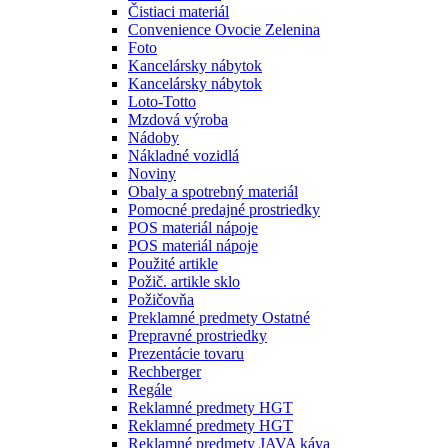
Čistiaci materiál
Convenience Ovocie Zelenina
Foto
Kancelársky nábytok
Kancelársky nábytok
Loto-Totto
Mzdová výroba
Nádoby
Nákladné vozidlá
Noviny
Obaly a spotrebný materiál
Pomocné predajné prostriedky
POS materiál nápoje
POS materiál nápoje
Použité artikle
Požič. artikle sklo
Požičovňa
Preklamné predmety Ostatné
Prepravné prostriedky
Prezentácie tovaru
Rechberger
Regále
Reklamné predmety HGT
Reklamné predmety HGT
Reklamné predmety JAVA káva