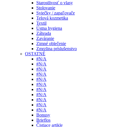
Starostlivosť o vlasy
Stolovanie
Sviečky / zapaľovače
Telová kozmetika
Textil
Ústna hygiena
Záhrada
Zaváranie
Zimné oblečenie
Zmrzlina príslušenstvo
OSTATNÉ
#N/A
#N/A
#N/A
#N/A
#N/A
#N/A
#N/A
#N/A
#N/A
#N/A
#N/A
Bonusy
Brieflos
Čistiace artikle