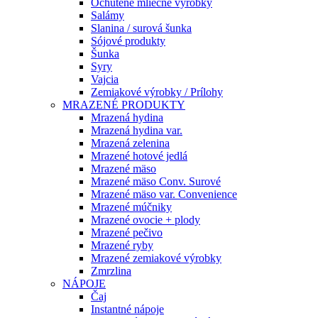
Ochutené mliečne výrobky
Salámy
Slanina / surová šunka
Sójové produkty
Šunka
Syry
Vajcia
Zemiakové výrobky / Prílohy
MRAZENÉ PRODUKTY
Mrazená hydina
Mrazená hydina var.
Mrazená zelenina
Mrazené hotové jedlá
Mrazené mäso
Mrazené mäso Conv. Surové
Mrazené mäso var. Convenience
Mrazené múčniky
Mrazené ovocie + plody
Mrazené pečivo
Mrazené ryby
Mrazené zemiakové výrobky
Zmrzlina
NÁPOJE
Čaj
Instantné nápoje