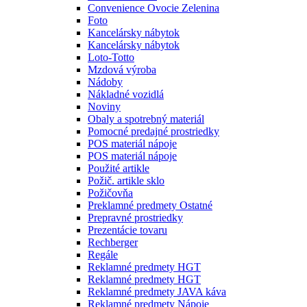
Convenience Ovocie Zelenina
Foto
Kancelársky nábytok
Kancelársky nábytok
Loto-Totto
Mzdová výroba
Nádoby
Nákladné vozidlá
Noviny
Obaly a spotrebný materiál
Pomocné predajné prostriedky
POS materiál nápoje
POS materiál nápoje
Použité artikle
Požič. artikle sklo
Požičovňa
Preklamné predmety Ostatné
Prepravné prostriedky
Prezentácie tovaru
Rechberger
Regále
Reklamné predmety HGT
Reklamné predmety HGT
Reklamné predmety JAVA káva
Reklamné predmety Nápoje