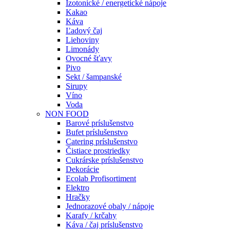
Izotonické / energetické nápoje
Kakao
Káva
Ľadový čaj
Liehoviny
Limonády
Ovocné šťavy
Pivo
Sekt / šampanské
Sirupy
Víno
Voda
NON FOOD
Barové príslušenstvo
Bufet príslušenstvo
Catering príslušenstvo
Čistiace prostriedky
Cukrárske príslušenstvo
Dekorácie
Ecolab Profisortiment
Elektro
Hračky
Jednorazové obaly / nápoje
Karafy / krčahy
Káva / čaj príslušenstvo