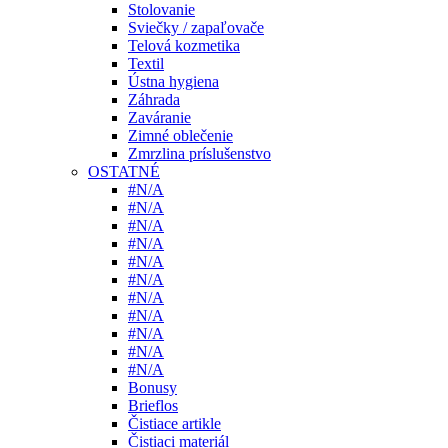
Stolovanie
Sviečky / zapaľovače
Telová kozmetika
Textil
Ústna hygiena
Záhrada
Zaváranie
Zimné oblečenie
Zmrzlina príslušenstvo
OSTATNÉ
#N/A
#N/A
#N/A
#N/A
#N/A
#N/A
#N/A
#N/A
#N/A
#N/A
#N/A
Bonusy
Brieflos
Čistiace artikle
Čistiaci materiál