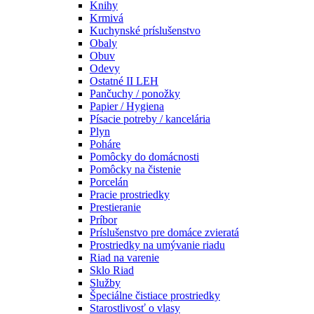
Knihy
Krmivá
Kuchynské príslušenstvo
Obaly
Obuv
Odevy
Ostatné II LEH
Pančuchy / ponožky
Papier / Hygiena
Písacie potreby / kancelária
Plyn
Poháre
Pomôcky do domácnosti
Pomôcky na čistenie
Porcelán
Pracie prostriedky
Prestieranie
Príbor
Príslušenstvo pre domáce zvieratá
Prostriedky na umývanie riadu
Riad na varenie
Sklo Riad
Služby
Špeciálne čistiace prostriedky
Starostlivosť o vlasy