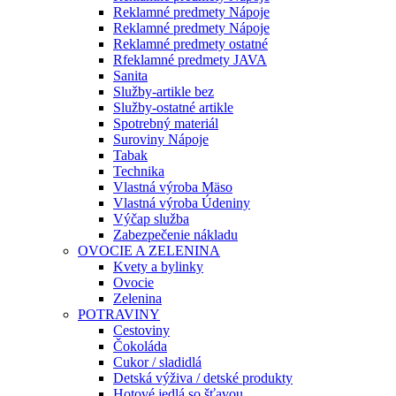
Reklamné predmety Nápoje
Reklamné predmety Nápoje
Reklamné predmety ostatné
Rfeklamné predmety JAVA
Sanita
Služby-artikle bez
Služby-ostatné artikle
Spotrebný materiál
Suroviny Nápoje
Tabak
Technika
Vlastná výroba Mäso
Vlastná výroba Údeniny
Výčap služba
Zabezpečenie nákladu
OVOCIE A ZELENINA
Kvety a bylinky
Ovocie
Zelenina
POTRAVINY
Cestoviny
Čokoláda
Cukor / sladidlá
Detská výživa / detské produkty
Hotové jedlá so šťavou