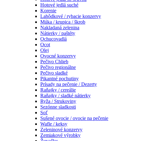
Hotové jedlá suché
Korenie
Lahôdkové / rybacie konzervy
Múka / krupica / škrob
Nakladaná zelenina
Nátierky / paštéty
Ochucovadlá
Ocot
Olej
Ovocné konzervy
Pečivo Chlieb
Pečivo regionálne
Pečivo sladké
Pikantné pochutiny
Prísady na pečenie / Dezerty
Raňajky / cereálie
Raňajky / sladké nátierky
Ryža / Strukoviny
Sezónne sladkosti
Soľ
Sušené ovocie / ovocie na pečenie
Wafle / keksy
Zeleninové konzervy
Zemiakové výrobky
Žuvačky