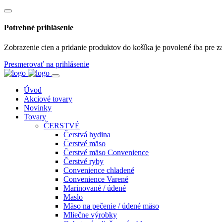
Potrebné prihlásenie
Zobrazenie cien a pridanie produktov do košíka je povolené iba pre z
Presmerovať na prihlásenie
Úvod
Akciové tovary
Novinky
Tovary
ČERSTVÉ
Čerstvá hydina
Čerstvé mäso
Čerstvé mäso Convenience
Čerstvé ryby
Convenience chladené
Convenience Varené
Marinované / údené
Maslo
Mäso na pečenie / údené mäso
Mliečne výrobky