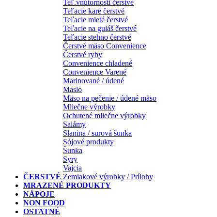
Teľ.vnútornosti čerstvé
Teľacie karé čerstvé
Teľacie mleté čerstvé
Teľacie na guláš čerstvé
Teľacie stehno čerstvé
Čerstvé mäso Convenience
Čerstvé ryby
Convenience chladené
Convenience Varené
Marinované / údené
Maslo
Mäso na pečenie / údené mäso
Mliečne výrobky
Ochutené mliečne výrobky
Salámy
Slanina / surová šunka
Sójové produkty
Šunka
Syry
Vajcia
ČERSTVÉ
Zemiakové výrobky / Prílohy
MRAZENÉ PRODUKTY
NÁPOJE
NON FOOD
OSTATNÉ