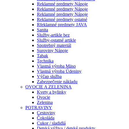
Reklamné predmety Nápoje
Reklamné predmety Nápoje
Reklamné predmety Nápoje
Reklamné predmety ostatné
Rfeklamné predmety JAVA
Sanita
Služby-artikle bez
Služby-ostatné artikle
Spotrebný materiál
Suroviny Nápoje
Tabak
Technika
Vlastná výroba Mäso
Vlastná výroba Údeniny
Výčap služba
Zabezpečenie nákladu
OVOCIE A ZELENINA
Kvety a bylinky
Ovocie
Zelenina
POTRAVINY
Cestoviny
Čokoláda
Cukor / sladidlá
Detská výživa / detské produkty