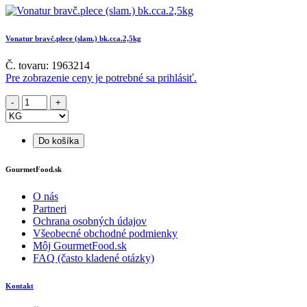
Vonatur bravč.plece (slam.) bk.cca.2,5kg
Č. tovaru: 1963214
Pre zobrazenie ceny je potrebné sa prihlásiť.
Do košíka
GourmetFood.sk
O nás
Partneri
Ochrana osobných údajov
Všeobecné obchodné podmienky
Môj GourmetFood.sk
FAQ (často kladené otázky)
Kontakt