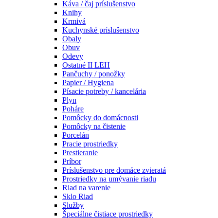
Káva / čaj príslušenstvo
Knihy
Krmivá
Kuchynské príslušenstvo
Obaly
Obuv
Odevy
Ostatné II LEH
Pančuchy / ponožky
Papier / Hygiena
Písacie potreby / kancelária
Plyn
Poháre
Pomôcky do domácnosti
Pomôcky na čistenie
Porcelán
Pracie prostriedky
Prestieranie
Príbor
Príslušenstvo pre domáce zvieratá
Prostriedky na umývanie riadu
Riad na varenie
Sklo Riad
Služby
Špeciálne čistiace prostriedky