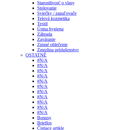
Starostlivosť o vlasy
Stolovanie
Sviečky / zapaľovače
Telová kozmetika
Textil
Ústna hygiena
Záhrada
Zaváranie
Zimné oblečenie
Zmrzlina príslušenstvo
OSTATNÉ
#N/A
#N/A
#N/A
#N/A
#N/A
#N/A
#N/A
#N/A
#N/A
#N/A
#N/A
Bonusy
Brieflos
Čistiace artikle