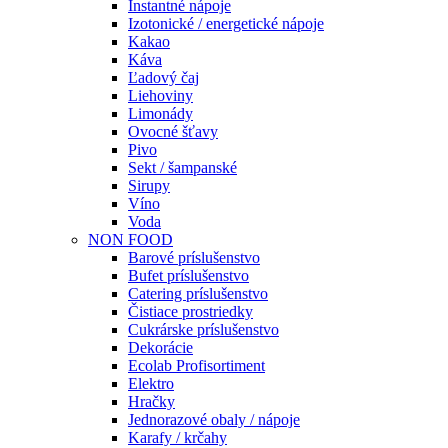
Instantné nápoje
Izotonické / energetické nápoje
Kakao
Káva
Ľadový čaj
Liehoviny
Limonády
Ovocné šťavy
Pivo
Sekt / šampanské
Sirupy
Víno
Voda
NON FOOD
Barové príslušenstvo
Bufet príslušenstvo
Catering príslušenstvo
Čistiace prostriedky
Cukrárske príslušenstvo
Dekorácie
Ecolab Profisortiment
Elektro
Hračky
Jednorazové obaly / nápoje
Karafy / krčahy