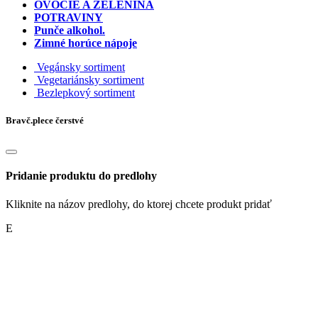
OVOCIE A ZELENINA
POTRAVINY
Punče alkohol.
Zimné horúce nápoje
Vegánsky sortiment
Vegetariánsky sortiment
Bezlepkový sortiment
Bravč.plece čerstvé
Pridanie produktu do predlohy
Kliknite na názov predlohy, do ktorej chcete produkt pridať
E