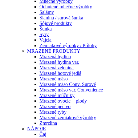
Mliečne výrobky
Ochutené mliečne výrobky
Salámy
Slanina / surová šunka
Sójové produkty
Šunka
Syry
Vajcia
Zemiakové výrobky / Prílohy
MRAZENÉ PRODUKTY
Mrazená hydina
Mrazená hydina var.
Mrazená zelenina
Mrazené hotové jedlá
Mrazené mäso
Mrazené mäso Conv. Surové
Mrazené mäso var. Convenience
Mrazené múčniky
Mrazené ovocie + plody
Mrazené pečivo
Mrazené ryby
Mrazené zemiakové výrobky
Zmrzlina
NÁPOJE
Čaj