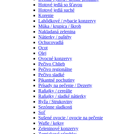
Hotové jedlá so šťavou
Hotové jedlá suché
Korenie
Lahôdkové / rybacie konzervy
Múka / krupica / škrob
Nakladaná zelenina
Nátierky / paštéty
Ochucovadlá
Ocot
Olej
Ovocné konzervy
Pečivo Chlieb
Pečivo regionálne
Pečivo sladké
Pikantné pochutiny
Prísady na pečenie / Dezerty
Raňajky / cereálie
Raňajky / sladké nátierky
Ryža / Strukoviny
Sezónne sladkosti
Soľ
Sušené ovocie / ovocie na pečenie
Wafle / keksy
Zeleninové konzervy
Zemiakové výrobky