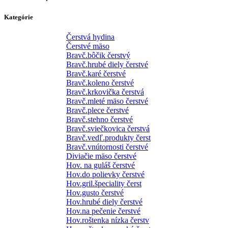
Kategórie
Čerstvá hydina
Čerstvé mäso
Bravč.bôčik čerstvý
Bravč.hrubé diely čerstvé
Bravč.karé čerstvé
Bravč.koleno čerstvé
Bravč.krkovička čerstvá
Bravč.mleté mäso čerstvé
Bravč.plece čerstvé
Bravč.stehno čerstvé
Bravč.sviečkovica čerstvá
Bravč.vedľ.produkty čerst
Bravč.vnútornosti čerstvé
Diviačie mäso čerstvé
Hov. na guláš čerstvé
Hov.do polievky čerstvé
Hov.gril.špeciality čerst
Hov.gusto čerstvé
Hov.hrubé diely čerstvé
Hov.na pečenie čerstvé
Hov.roštenka nízka čerstv