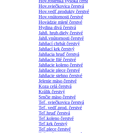
Hov.roštenka vysoká čerst
Hov.sviečkovica čerstvá
Hov.vedľ.produkty čerstvé
Hov.vnútornosti čerstvé
Hovädzie mleté čerstvé
Hydina divá čerstvá
Jahň. hrub.diely čerstvé
Jahň.vnútornosti čerstvé
Jahňací chrbát čerstvý
Jahňací krk čerstvý
Jahňacia hruď čerstvá
Jahňacie filé čerstvé
Jahňacie koleno čerstvé
Jahňacie plece čerstvé
Jahňacie stehno čerstvé
Jelenie mäso čerstvé
Koza celá čerstvá
Králik čerstvý
Srnčie mäso čerstvé
Teľ. sviečkovica čerstvá
Teľ. vedľ.prod. čerstvé
Teľ.hruď čerstvá
Teľ.koleno čerstvé
Teľ.krk čerstvý
Teľ.plece čerstvé