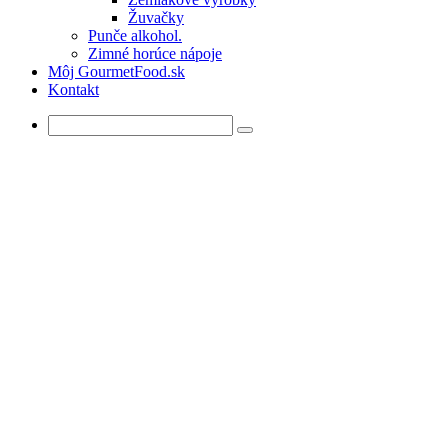
Žuvačky
Punče alkohol.
Zimné horúce nápoje
Môj GourmetFood.sk
Kontakt