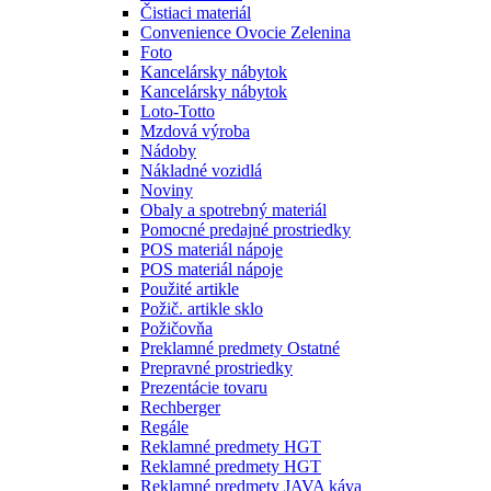
Čistiaci materiál
Convenience Ovocie Zelenina
Foto
Kancelársky nábytok
Kancelársky nábytok
Loto-Totto
Mzdová výroba
Nádoby
Nákladné vozidlá
Noviny
Obaly a spotrebný materiál
Pomocné predajné prostriedky
POS materiál nápoje
POS materiál nápoje
Použité artikle
Požič. artikle sklo
Požičovňa
Preklamné predmety Ostatné
Prepravné prostriedky
Prezentácie tovaru
Rechberger
Regále
Reklamné predmety HGT
Reklamné predmety HGT
Reklamné predmety JAVA káva