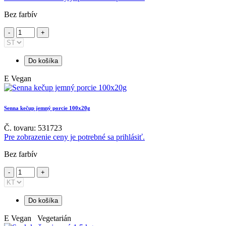
Bez farbív
Do košíka
E
Vegan
Senna kečup jemný porcie 100x20g
Č. tovaru: 531723
Pre zobrazenie ceny je potrebné sa prihlásiť.
Bez farbív
Do košíka
E
Vegan Vegetarián