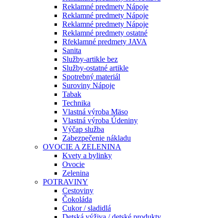
Reklamné predmety Nápoje
Reklamné predmety Nápoje
Reklamné predmety Nápoje
Reklamné predmety ostatné
Rfeklamné predmety JAVA
Sanita
Služby-artikle bez
Služby-ostatné artikle
Spotrebný materiál
Suroviny Nápoje
Tabak
Technika
Vlastná výroba Mäso
Vlastná výroba Údeniny
Výčap služba
Zabezpečenie nákladu
OVOCIE A ZELENINA
Kvety a bylinky
Ovocie
Zelenina
POTRAVINY
Cestoviny
Čokoláda
Cukor / sladidlá
Detská výživa / detské produkty