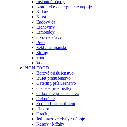
Instantné nápoje
Izotonické / energetické nápoje
Kakao
Káva
Ľadový čaj
Liehoviny
Limonády
Ovocné šťavy
Pivo
Sekt / šampanské
Sirupy
Víno
Voda
NON FOOD
Barové príslušenstvo
Bufet príslušenstvo
Catering príslušenstvo
Čistiace prostriedky
Cukrárske príslušenstvo
Dekorácie
Ecolab Profisortiment
Elektro
Hračky
Jednorazové obaly / nápoje
Karafy / krčahy