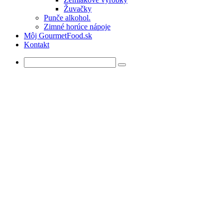
Žuvačky
Punče alkohol.
Zimné horúce nápoje
Môj GourmetFood.sk
Kontakt