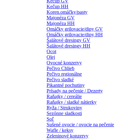
Kečup GV
Kečup HH
Koren.omáčky/pasty
Majonéza GV
Majonéza HH
Omáčky grilovacie/dipy GV
Omáčky grilovacie/dipy HH
Šalátové dresingy GV
Šalátové dresingy HH
Ocot
Olej
Ovocné konzervy
Pečivo Chlieb
Pečivo regionálne
Pečivo sladké
Pikantné pochutiny
Prísady na pečenie / Dezerty
Raňajky / cereálie
Raňajky / sladké nátierky
Ryža / Strukoviny
Sezónne sladkosti
Soľ
Sušené ovocie / ovocie na pečenie
Wafle / keksy
Zeleninové konzervy