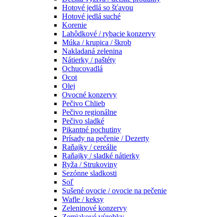
Hotové jedlá so šťavou
Hotové jedlá suché
Korenie
Lahôdkové / rybacie konzervy
Múka / krupica / škrob
Nakladaná zelenina
Nátierky / paštéty
Ochucovadlá
Ocot
Olej
Ovocné konzervy
Pečivo Chlieb
Pečivo regionálne
Pečivo sladké
Pikantné pochutiny
Prísady na pečenie / Dezerty
Raňajky / cereálie
Raňajky / sladké nátierky
Ryža / Strukoviny
Sezónne sladkosti
Soľ
Sušené ovocie / ovocie na pečenie
Wafle / keksy
Zeleninové konzervy
Zemiakové výrobky