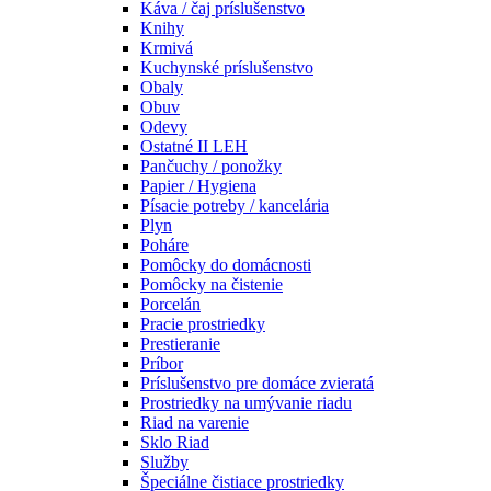
Káva / čaj príslušenstvo
Knihy
Krmivá
Kuchynské príslušenstvo
Obaly
Obuv
Odevy
Ostatné II LEH
Pančuchy / ponožky
Papier / Hygiena
Písacie potreby / kancelária
Plyn
Poháre
Pomôcky do domácnosti
Pomôcky na čistenie
Porcelán
Pracie prostriedky
Prestieranie
Príbor
Príslušenstvo pre domáce zvieratá
Prostriedky na umývanie riadu
Riad na varenie
Sklo Riad
Služby
Špeciálne čistiace prostriedky