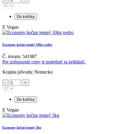
Do košíka
E
Vegan
Economy kečup jemný 10kg vedro
Č. tovaru: 541987
Pre zobrazenie ceny je potrebné sa prihlásiť.
Krajina pôvodu: Nemecko
Do košíka
E
Vegan
Economy kečup jemný 5kg