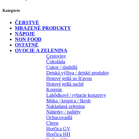
Kategórie
ČERSTVÉ
MRAZENÉ PRODUKTY
NÁPOJE
NON FOOD
OSTATNÉ
OVOCIE A ZELENINA
Cestoviny
Čokoláda
Cukor / sladidlá
Detská výživa / detské produkty
Hotové jedlá so šťavou
Hotové jedlá suché
Korenie
Lahôdkové / rybacie konzervy
Múka / krupica / škrob
Nakladaná zelenina
Nátierky / paštéty
Ochucovadlá
Chren
Horčica GV
Horčica HH