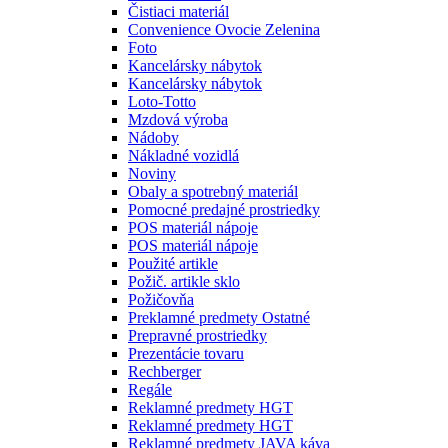
Čistiaci materiál
Convenience Ovocie Zelenina
Foto
Kancelársky nábytok
Kancelársky nábytok
Loto-Totto
Mzdová výroba
Nádoby
Nákladné vozidlá
Noviny
Obaly a spotrebný materiál
Pomocné predajné prostriedky
POS materiál nápoje
POS materiál nápoje
Použité artikle
Požič. artikle sklo
Požičovňa
Preklamné predmety Ostatné
Prepravné prostriedky
Prezentácie tovaru
Rechberger
Regále
Reklamné predmety HGT
Reklamné predmety HGT
Reklamné predmety JAVA káva