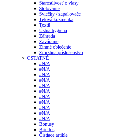
Starostlivosť o vlasy
Stolovanie
Sviečky / zapaľovače
Telová kozmetika
Textil
Ústna hygiena
Záhrada
Zaváranie
Zimné oblečenie
Zmrzlina príslušenstvo
OSTATNÉ
#N/A
#N/A
#N/A
#N/A
#N/A
#N/A
#N/A
#N/A
#N/A
#N/A
#N/A
Bonusy
Brieflos
Čistiace artikle