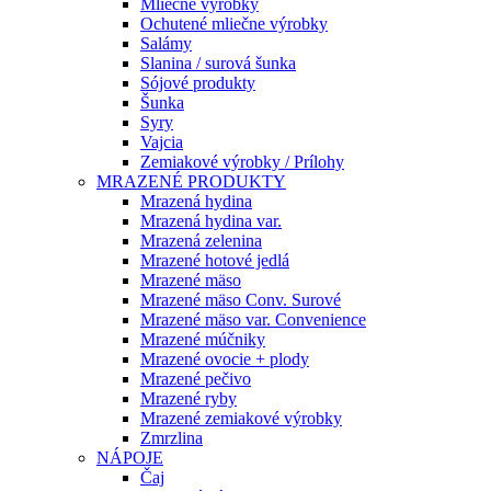
Mliečne výrobky
Ochutené mliečne výrobky
Salámy
Slanina / surová šunka
Sójové produkty
Šunka
Syry
Vajcia
Zemiakové výrobky / Prílohy
MRAZENÉ PRODUKTY
Mrazená hydina
Mrazená hydina var.
Mrazená zelenina
Mrazené hotové jedlá
Mrazené mäso
Mrazené mäso Conv. Surové
Mrazené mäso var. Convenience
Mrazené múčniky
Mrazené ovocie + plody
Mrazené pečivo
Mrazené ryby
Mrazené zemiakové výrobky
Zmrzlina
NÁPOJE
Čaj